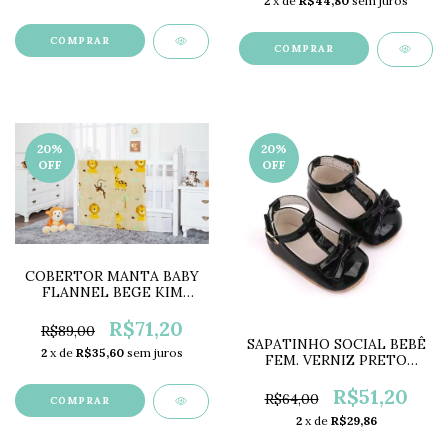
2
x de
R$44,80
sem juros
COMPRAR
COMPRAR
20
%
20
%
OFF
OFF
COBERTOR MANTA BABY
FLANNEL BEGE KIM
ET1889
R$71,20
R$89,00
SAPATINHO SOCIAL BEBÊ
2
x de
R$35,60
sem juros
FEM. VERNIZ PRETO
LC0576
R$51,20
R$64,00
2
x de
R$29,86