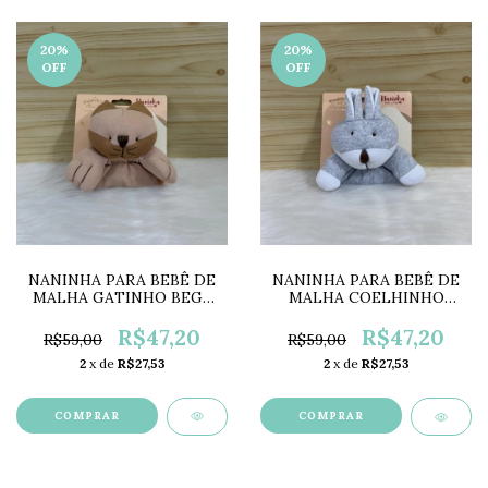
20
%
20
%
OFF
OFF
NANINHA PARA BEBÊ DE
NANINHA PARA BEBÊ DE
MALHA GATINHO BEGE
MALHA COELHINHO
MC3013
CINZA MC3004
R$47,20
R$47,20
R$59,00
R$59,00
2
x de
R$27,53
2
x de
R$27,53