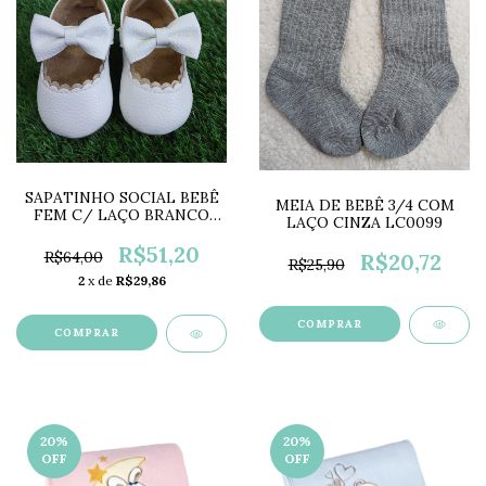
SAPATINHO SOCIAL BEBÊ
MEIA DE BEBÊ 3/4 COM
FEM C/ LAÇO BRANCO
LAÇO CINZA LC0099
LC0322
R$51,20
R$64,00
R$20,72
R$25,90
2
x de
R$29,86
COMPRAR
COMPRAR
20
%
20
%
OFF
OFF