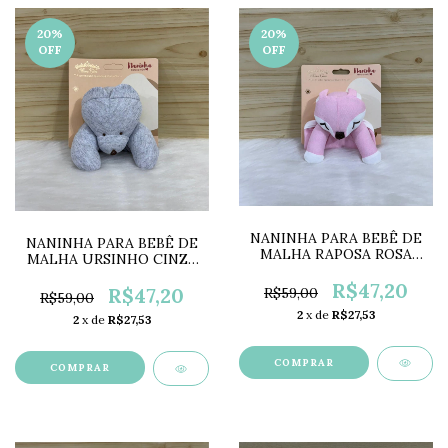
20
%
20
%
OFF
OFF
NANINHA PARA BEBÊ DE
NANINHA PARA BEBÊ DE
MALHA RAPOSA ROSA
MALHA URSINHO CINZA
MC3001
MC3003
R$47,20
R$47,20
R$59,00
R$59,00
2
x de
R$27,53
2
x de
R$27,53