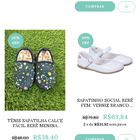
COMPRAR
20
%
20
%
OFF
OFF
SAPATINHO SOCIAL BEBÊ
FEM. VERNIZ BRANCO
LC0564
R$63,84
R$79,80
TÊNIS SAPATILHA CALCE
2
x de
R$31,92
sem juros
FÁCIL BEBÊ MENINA
NEOPRENE BORBOLETAS
LC0569
R$38,40
R$48,00
COMPRAR