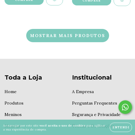
MOSTRAR MAIS PRODUTOS
Toda a Loja
Institucional
Home
A Empresa
Produtos
Perguntas Frequentes
Meninos
Segurança e Privacidade
Meninas
Trocas e Devoluções
Ao navegar por este site
você aceita o uso de cookies
para agilizar
ENTENDI
a sua experiência de compra.