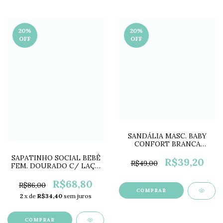
20
%
20
%
OFF
OFF
SANDÁLIA MASC. BABY
CONFORT BRANCA
LC0626
SAPATINHO SOCIAL BEBÊ
R$39,20
R$49,00
FEM. DOURADO C/ LAÇO
LC0628
R$68,80
R$86,00
COMPRAR
2
x de
R$34,40
sem juros
COMPRAR