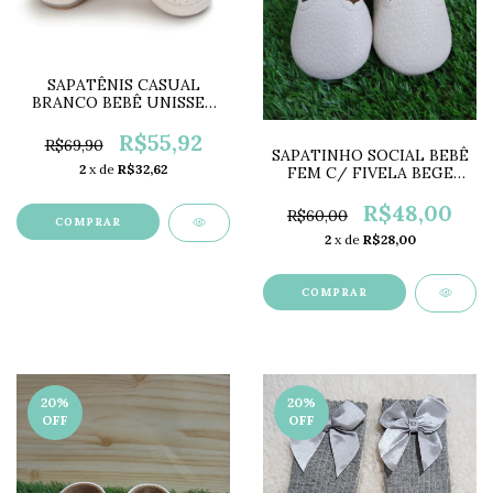
SAPATÊNIS CASUAL
BRANCO BEBÊ UNISSEX
LC0368
R$55,92
R$69,90
SAPATINHO SOCIAL BEBÊ
2
x de
R$32,62
FEM C/ FIVELA BEGE
LC0341
R$48,00
R$60,00
COMPRAR
2
x de
R$28,00
COMPRAR
20
%
20
%
OFF
OFF