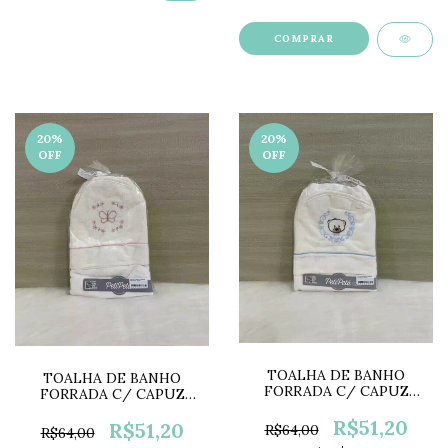
20
%
20
%
OFF
OFF
TOALHA DE BANHO
TOALHA DE BANHO
FORRADA C/ CAPUZ
FORRADA C/ CAPUZ
BORDADO URSINHO
BORDADO BORBOLETA
PP0754A
R$51,20
PP0754C
R$51,20
R$64,00
R$64,00