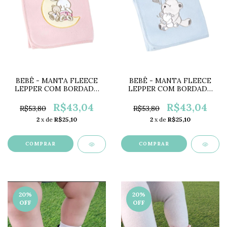
BEBÊ - MANTA FLEECE
BEBÊ - MANTA FLEECE
LEPPER COM BORDADO
LEPPER COM BORDADO
COELHINHA LP57353
URSINHOS LP57354
R$43,04
R$43,04
R$53,80
R$53,80
2
x de
R$25,10
2
x de
R$25,10
COMPRAR
COMPRAR
20
%
20
%
OFF
OFF