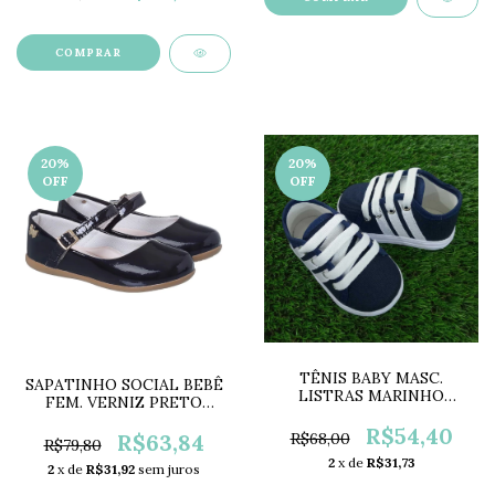
COMPRAR
20
%
20
%
OFF
OFF
TÊNIS BABY MASC.
SAPATINHO SOCIAL BEBÊ
LISTRAS MARINHO
FEM. VERNIZ PRETO
KB2050
LC0563
R$54,40
R$63,84
R$68,00
R$79,80
2
x de
R$31,73
2
x de
R$31,92
sem juros