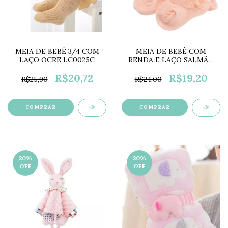
MEIA DE BEBÊ 3/4 COM
MEIA DE BEBÊ COM
LAÇO OCRE LC0025C
RENDA E LAÇO SALMÃO
LC0024C
R$20,72
R$19,20
R$25,90
R$24,00
COMPRAR
COMPRAR
20
%
20
%
OFF
OFF