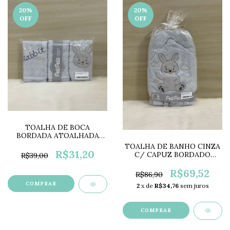
20
%
20
%
OFF
OFF
TOALHA DE BOCA
BORDADA ATOALHADA
COLOR PP0675H
TOALHA DE BANHO CINZA
R$31,20
C/ CAPUZ BORDADO
R$39,00
COELHO PP0653H
R$69,52
R$86,90
COMPRAR
2
x de
R$34,76
sem juros