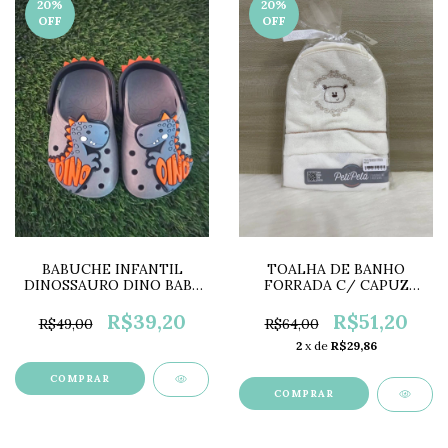
20
%
20
%
OFF
OFF
BABUCHE INFANTIL
TOALHA DE BANHO
DINOSSAURO DINO BABY
FORRADA C/ CAPUZ
ANTIDERRAPANTE
BORDADO URSINHO
MASCULINA LC0651
PP0754E
R$39,20
R$51,20
R$49,00
R$64,00
2
x de
R$29,86
COMPRAR