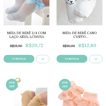
MEIA DE BEBÊ 3/4 COM
MEIA DE BEBÊ CANO
LAÇO AZUL LC0025A
CURTO
ANTIDERRAPANTE
UNISSEX - BRANCA
R$20,72
R$12,80
R$25,90
R$16,00
LC0029B
COMPRAR
COMPRAR
20
%
20
%
OFF
OFF