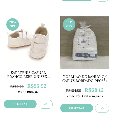
20
%
35
%
OFF
OFF
SAPATÊNIS CASUAL
BRANCO BEBÊ UNISSEX
TOALHÃO DE BANHO C/
C/ VELCRO LC0599
CAPUZ BORDADO PP0654
R$55,92
R$69,90
R$68,12
R$104,80
2
x de
R$32,62
2
x de
R$34,06
sem juros
COMPRAR
COMPRAR