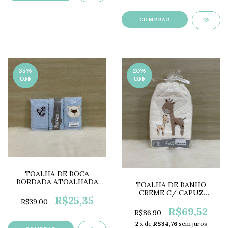
COMPRAR
35
%
20
%
OFF
OFF
TOALHA DE BOCA
BORDADA ATOALHADA
TOALHA DE BANHO
COLOR PP0675A
CREME C/ CAPUZ
R$25,35
BORDADO GIRAFAS
R$39,00
PP0653G
R$69,52
R$86,90
2
x de
R$34,76
sem juros