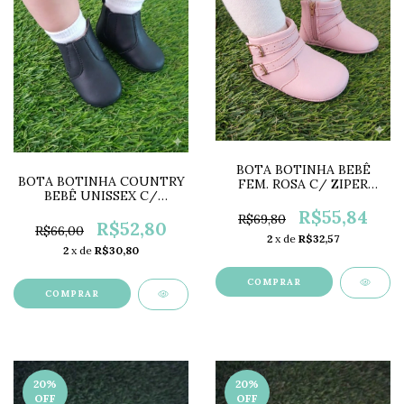
BOTA BOTINHA BEBÊ
BOTA BOTINHA COUNTRY
FEM. ROSA C/ ZIPER
BEBÊ UNISSEX C/
PZ1556
VELCRO BW2406
R$55,84
R$69,80
R$52,80
R$66,00
2
x de
R$32,57
2
x de
R$30,80
COMPRAR
COMPRAR
20
%
20
%
OFF
OFF