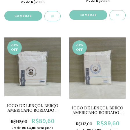
2
x de
R$29,86
2
x de
R$29,86
20
%
20
%
OFF
OFF
JOGO DE LENÇOL BERÇO
JOGO DE LENÇOL BERÇO
AMERICANO BORDADO 3
AMERICANO BORDADO 3
PEÇAS PETI PETÁ
PEÇAS PETI PETÁ
PP0790D
R$89,60
R$112,00
PP0790A
R$89,60
R$112,00
2
x de
R$44,80
sem juros