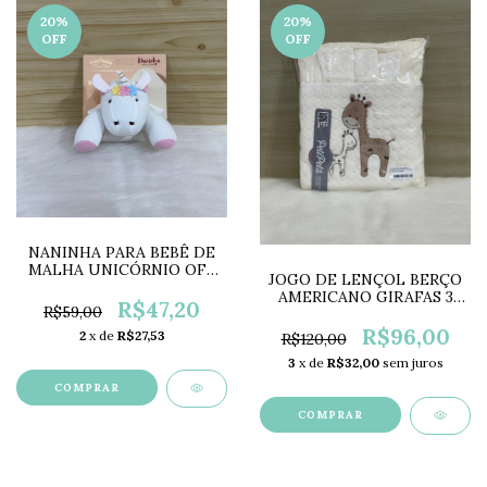
20
%
20
%
OFF
OFF
NANINHA PARA BEBÊ DE
MALHA UNICÓRNIO OFF
JOGO DE LENÇOL BERÇO
WHITE MC3088
AMERICANO GIRAFAS 3
R$47,20
R$59,00
PEÇAS PETI PETÁ PP0686
R$96,00
2
x de
R$27,53
R$120,00
3
x de
R$32,00
sem juros
COMPRAR