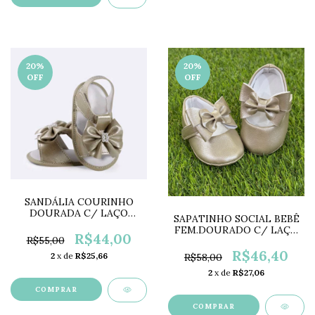
20
%
20
%
OFF
OFF
SANDÁLIA COURINHO
DOURADA C/ LAÇO
SAPATINHO SOCIAL BEBÊ
LC0625
FEM.DOURADO C/ LAÇO
R$44,00
R$55,00
LC0624
R$46,40
2
x de
R$25,66
R$58,00
2
x de
R$27,06
COMPRAR
COMPRAR