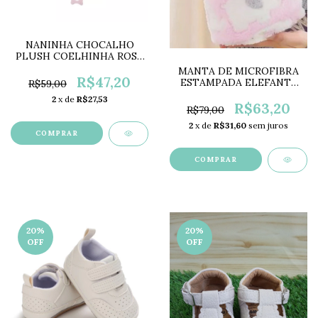
NANINHA CHOCALHO
PLUSH COELHINHA ROSA
PARA BEBÊ LC0426
MANTA DE MICROFIBRA
R$47,20
ESTAMPADA ELEFANTE
R$59,00
ROSA LC0420
2
x de
R$27,53
R$63,20
R$79,00
2
x de
R$31,60
sem juros
COMPRAR
COMPRAR
20
%
20
%
OFF
OFF