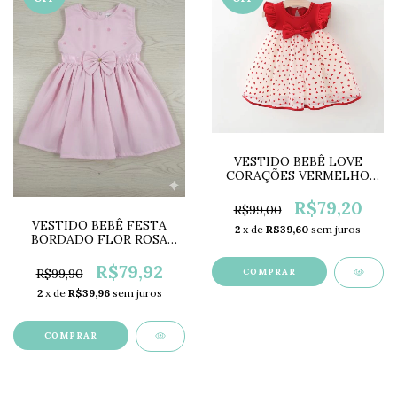
VESTIDO BEBÊ LOVE
CORAÇÕES VERMELHO
LC0613
R$79,20
R$99,00
VESTIDO BEBÊ FESTA
2
x de
R$39,60
sem juros
BORDADO FLOR ROSA
AP2131
R$79,92
R$99,90
COMPRAR
2
x de
R$39,96
sem juros
COMPRAR