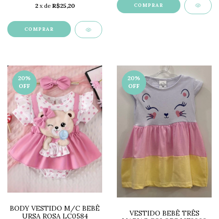
COMPRAR
2
x de
R$25,20
COMPRAR
20
%
20
%
OFF
OFF
BODY VESTIDO M/C BEBÊ
VESTIDO BEBÊ TRÊS
URSA ROSA LC0584