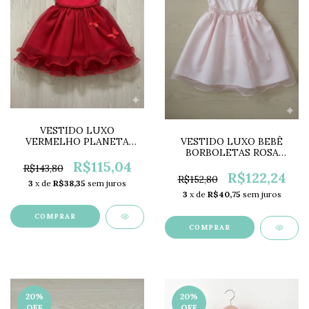
VESTIDO LUXO
VERMELHO PLANETA
VESTIDO LUXO BEBÊ
ROSA PR5390
BORBOLETAS ROSA
PR5385
R$115,04
R$143,80
R$122,24
R$152,80
3
x de
R$38,35
sem juros
3
x de
R$40,75
sem juros
COMPRAR
COMPRAR
20
%
20
%
OFF
OFF