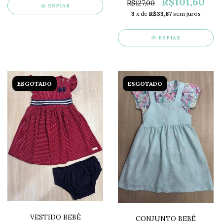
R$101,60
R$127,00
ESPIAR
3
x de
R$33,87
sem juros
ESPIAR
ESGOTADO
ESGOTADO
VESTIDO BEBÊ
CONJUNTO BEBÊ