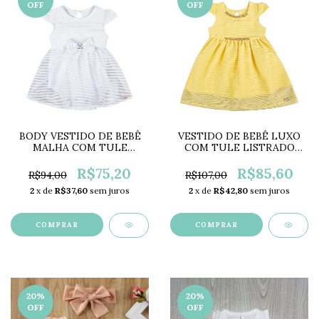
OFF
OFF
BODY VESTIDO DE BEBÊ
VESTIDO DE BEBÊ LUXO
MALHA COM TULE
COM TULE LISTRADO
LISTRADO BRANCO +
AMARELO + FAIXA HG20111
FAIXA HG20162A
R$75,20
R$85,60
R$94,00
R$107,00
2
x de
R$37,60
sem juros
2
x de
R$42,80
sem juros
COMPRAR
COMPRAR
20
%
20
%
OFF
OFF