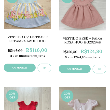
VESTIDO C/ LISTRAS E
VESTIDO BEBÊ + FAIXA
ESTAMPA AZUL HUG
ROSA HUG HG20294B
HG20206
R$116,00
R$124,80
R$145,00
R$156,00
3
x de
R$38,67
sem juros
3
x de
R$41,60
sem juros
COMPRAR
COMPRAR
20
%
20
%
OFF
OFF