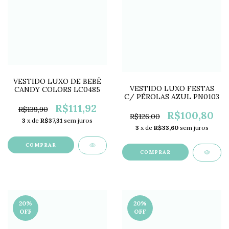
VESTIDO LUXO DE BEBÊ
VESTIDO LUXO FESTAS
CANDY COLORS LC0485
C/ PÉROLAS AZUL PN0103
R$111,92
R$139,90
R$100,80
R$126,00
3
x de
R$37,31
sem juros
3
x de
R$33,60
sem juros
COMPRAR
COMPRAR
20
%
20
%
OFF
OFF