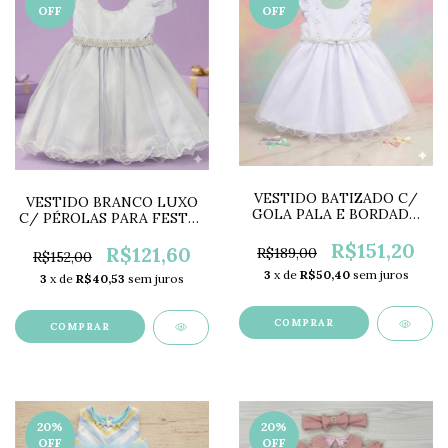
OFF
OFF
VESTIDO BATIZADO C/
VESTIDO BRANCO LUXO
GOLA PALA E BORDADO
C/ PÉROLAS PARA FESTAS
DD4315
E BATIZADOS NL3364
R$151,20
R$121,60
R$189,00
R$152,00
3
x de
R$50,40
sem juros
3
x de
R$40,53
sem juros
COMPRAR
COMPRAR
20
%
20
%
OFF
OFF