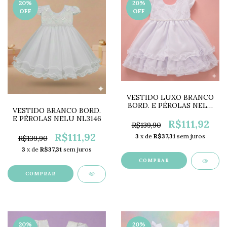
20
%
20
%
OFF
OFF
VESTIDO LUXO BRANCO
BORD. E PÉROLAS NELU
VESTIDO BRANCO BORD.
NL3254
E PÉROLAS NELU NL3146
R$111,92
R$139,90
R$111,92
3
x de
R$37,31
sem juros
R$139,90
3
x de
R$37,31
sem juros
COMPRAR
COMPRAR
20
%
20
%