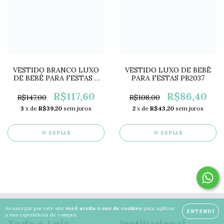
VESTIDO BRANCO LUXO
VESTIDO LUXO DE BEBÊ
DE BEBÊ PARA FESTAS E
PARA FESTAS PB2037
BATIZADOS NL2906
R$117,60
R$86,40
R$147,00
R$108,00
3
x de
R$39,20
sem juros
2
x de
R$43,20
sem juros
ESPIAR
ESPIAR
Ao navegar por este site
você aceita o uso de cookies
para agilizar
ENTENDI
a sua experiência de compra.
Toda a Loja
Institucional