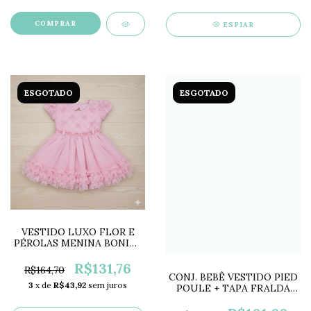
COMPRAR
ESPIAR
ESGOTADO
ESGOTADO
VESTIDO LUXO FLOR E
PÉROLAS MENINA BONITA
MB2336
R$131,76
R$164,70
CONJ. BEBÊ VESTIDO PIED
3
x de
R$43,92
sem juros
POULE + TAPA FRALDA
RU0604A