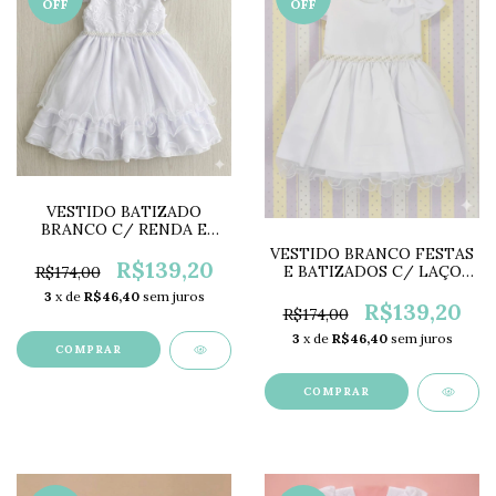
OFF
OFF
VESTIDO BATIZADO
BRANCO C/ RENDA E
BORBOLETAS NL3430
VESTIDO BRANCO FESTAS
R$139,20
E BATIZADOS C/ LAÇO
R$174,00
PL5540
3
x de
R$46,40
sem juros
R$139,20
R$174,00
3
x de
R$46,40
sem juros
COMPRAR
COMPRAR