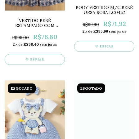
BODY VESTIDO M/C BEBÊ
URSA ROSA LC0452
VESTIDO BEBÊ
R$71,92
R$89,90
ESTAMPADO COM
BABADO COLORITTÁ
2
x de
R$35,96
sem juros
CL6798
R$76,80
R$96,00
2
x de
R$38,40
sem juros
ESPIAR
ESPIAR
ESGOTADO
ESGOTADO