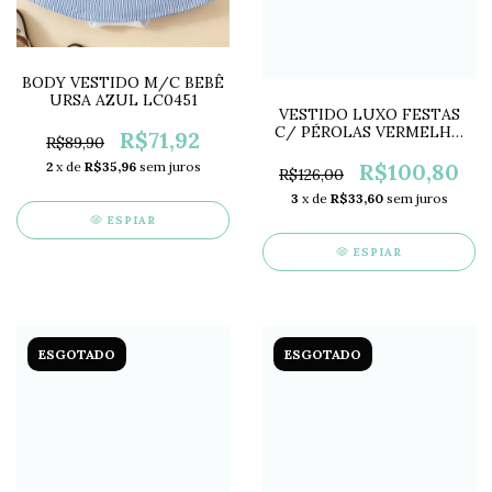
BODY VESTIDO M/C BEBÊ
URSA AZUL LC0451
VESTIDO LUXO FESTAS
C/ PÉROLAS VERMELHO
R$71,92
R$89,90
PN0101
R$100,80
2
x de
R$35,96
sem juros
R$126,00
3
x de
R$33,60
sem juros
ESPIAR
ESPIAR
ESGOTADO
ESGOTADO