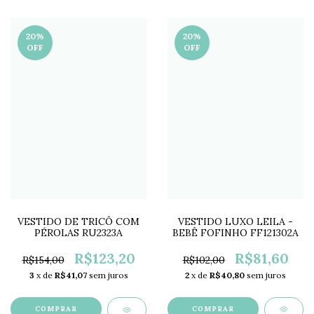
20
%
20
%
OFF
OFF
VESTIDO LUXO LEILA -
VESTIDO DE TRICÔ COM
BEBÊ FOFINHO FF121302A
PÉROLAS RU2323A
R$81,60
R$123,20
R$102,00
R$154,00
2
x de
R$40,80
sem juros
3
x de
R$41,07
sem juros
COMPRAR
COMPRAR