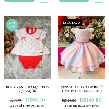
20
%
ESGOTADO
OFF
BODY VESTIDO M/C POÁ
VESTIDO LUXO DE BEBÊ
C/ LAÇOS
CANDY COLORS PB3310
R$63,20
R$140,80
R$79,00
R$176,00
2
x de
R$31,60
sem juros
3
x de
R$46,93
sem juros