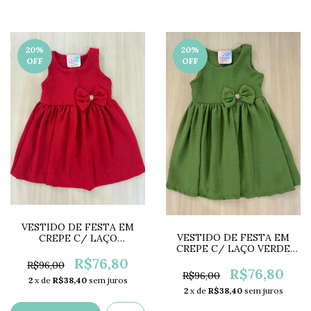
20
%
20
%
OFF
OFF
VESTIDO DE FESTA EM
VESTIDO DE FESTA EM
CREPE C/ LAÇO
CREPE C/ LAÇO VERDE
VERMELHO LC0608
LC0607
R$76,80
R$96,00
R$76,80
R$96,00
2
x de
R$38,40
sem juros
2
x de
R$38,40
sem juros