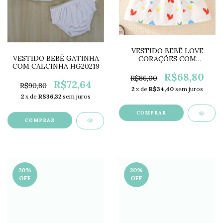
VESTIDO BEBÊ LOVE
VESTIDO BEBÊ GATINHA
CORAÇÕES COM
COM CALCINHA HG20219
BOLSINHA LC0496
R$68,80
R$86,00
R$72,64
R$90,80
2
x de
R$34,40
sem juros
2
x de
R$36,32
sem juros
COMPRAR
COMPRAR
20
%
20
%
OFF
OFF