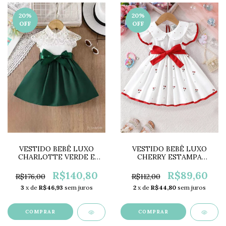
20
%
20
%
OFF
OFF
VESTIDO BEBÊ LUXO
VESTIDO BEBÊ LUXO
CHERRY ESTAMPA
CHARLOTTE VERDE E
CEREJAS LC0611
BRANCO LC0612
R$89,60
R$140,80
R$112,00
R$176,00
2
x de
R$44,80
sem juros
3
x de
R$46,93
sem juros
COMPRAR
COMPRAR