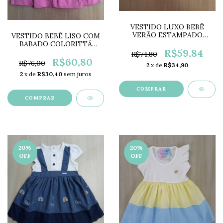
VESTIDO LUXO BEBÊ
VERÃO ESTAMPADO
VESTIDO BEBÊ LISO COM
LB13769
BABADO COLORITTÁ
R$59,84
CL3060
R$74,80
R$60,80
R$76,00
2
x de
R$34,90
2
x de
R$30,40
sem juros
COMPRAR
COMPRAR
20
%
20
%
OFF
OFF