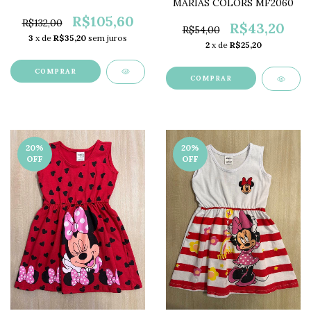
MARIAS COLORS MF2060
R$105,60
R$132,00
R$43,20
R$54,00
3
x de
R$35,20
sem juros
2
x de
R$25,20
COMPRAR
COMPRAR
20
%
20
%
OFF
OFF