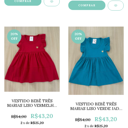
COMPRAR
COMPRAR
20
%
20
%
OFF
OFF
VESTIDO BEBÊ TRÊS
VESTIDO BEBÊ TRÊS
MARIAS LISO VERMELHO
MARIAS LISO VERDE JADE
MF2201C
MF2201B
R$43,20
R$54,00
R$43,20
R$54,00
2
x de
R$25,20
2
x de
R$25,20