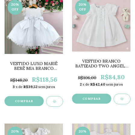
20
%
20
%
OFF
OFF
VESTIDO BRANCO
VESTIDO LUXO MARIÊ
BATIZADO TWO ANGELS
BEBÊ MIA BRANCO
TA0001
DROP2147
R$84,80
R$106,00
R$118,56
R$148,20
2
x de
R$42,40
sem juros
3
x de
R$39,52
sem juros
COMPRAR
COMPRAR
20
%
20
%