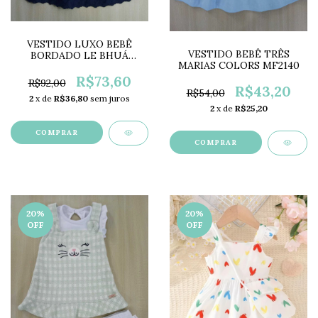
VESTIDO LUXO BEBÊ
VESTIDO BEBÊ TRÊS
BORDADO LE BHUÁ
MARIAS COLORS MF2140
LB13771
R$73,60
R$92,00
R$43,20
R$54,00
2
x de
R$36,80
sem juros
2
x de
R$25,20
COMPRAR
COMPRAR
20
%
20
%
OFF
OFF