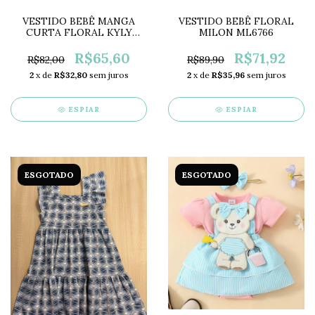
VESTIDO BEBÊ MANGA
VESTIDO BEBÊ FLORAL
CURTA FLORAL KYLY
MILON ML6766
KL0194
R$65,60
R$71,92
R$82,00
R$89,90
2
x de
R$32,80
sem juros
2
x de
R$35,96
sem juros
ESPIAR
ESPIAR
ESGOTADO
ESGOTADO