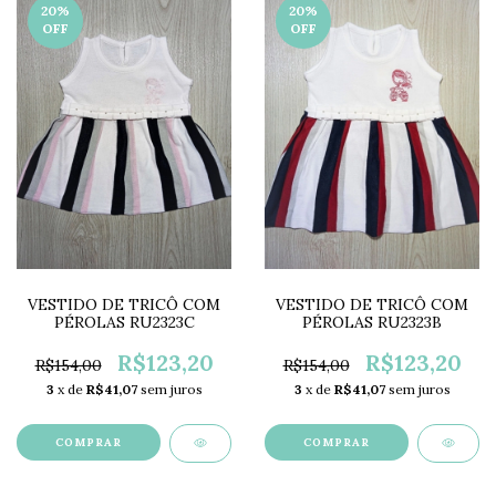
20
%
20
%
OFF
OFF
VESTIDO DE TRICÔ COM
VESTIDO DE TRICÔ COM
PÉROLAS RU2323C
PÉROLAS RU2323B
R$123,20
R$123,20
R$154,00
R$154,00
3
x de
R$41,07
sem juros
3
x de
R$41,07
sem juros
COMPRAR
COMPRAR