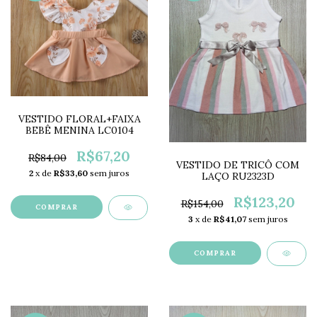
VESTIDO FLORAL+FAIXA
BEBÊ MENINA LC0104
R$67,20
R$84,00
VESTIDO DE TRICÔ COM
2
x de
R$33,60
sem juros
LAÇO RU2323D
R$123,20
R$154,00
COMPRAR
3
x de
R$41,07
sem juros
COMPRAR