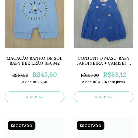
MACACÃO BANHO DE SOL
CONJUNTO MASC. BABY
BABY BEE LEÃO BB0942
JARDINEIRA + CAMISETA
LB13710
R$45,60
R$83,12
R$57,00
R$103,90
2
x de
R$26,60
2
x de
R$41,56
sem juros
ESPIAR
ESPIAR
ESGOTADO
ESGOTADO