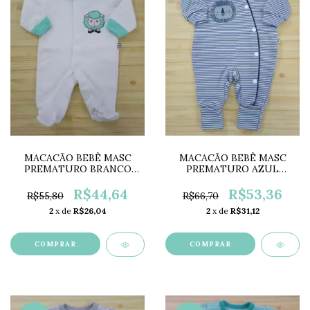
MACACÃO BEBÊ MASC
MACACÃO BEBÊ MASC
PREMATURO BRANCO
PREMATURO AZUL
LK0009
LK0033C
R$44,64
R$53,36
R$55,80
R$66,70
2
x de
R$26,04
2
x de
R$31,12
COMPRAR
COMPRAR