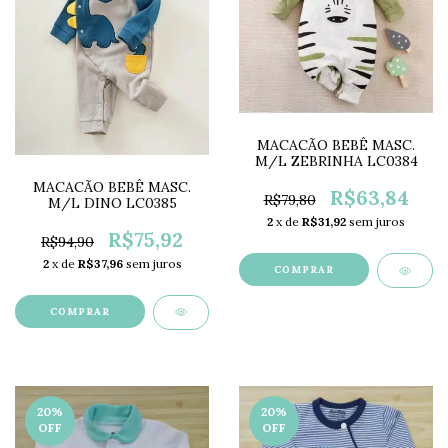
MACACÃO BEBÊ MASC.
M/L ZEBRINHA LC0384
MACACÃO BEBÊ MASC.
R$63,84
R$79,80
M/L DINO LC0385
2
x de
R$31,92
sem juros
R$75,92
R$94,90
2
x de
R$37,96
sem juros
COMPRAR
COMPRAR
20
%
20
%
OFF
OFF