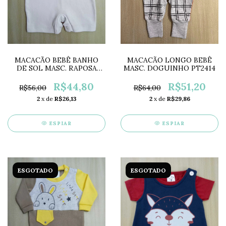
MACACÃO BEBÊ BANHO
MACACÃO LONGO BEBÊ
DE SOL MASC. RAPOSA
MASC. DOGUINHO PT2414
PT2291
R$44,80
R$51,20
R$56,00
R$64,00
2
x de
R$26,13
2
x de
R$29,86
ESPIAR
ESPIAR
ESGOTADO
ESGOTADO