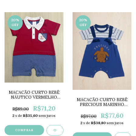
20
%
20
%
OFF
OFF
MACACÃO CURTO BEBÊ
NÁUTICO VERMELHO
MACACÃO CURTO BEBÊ
PM0409
PRECIOUS MARINHO
R$71,20
R$89,00
MG5789
R$77,60
2
x de
R$35,60
sem juros
R$97,00
2
x de
R$38,80
sem juros
COMPRAR