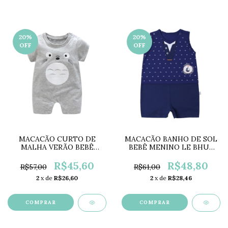
20
%
20
%
OFF
OFF
MACACÃO CURTO DE
MACACÃO BANHO DE SOL
MALHA VERÃO BEBÊ
BEBÊ MENINO LE BHUÁ
LC0125
LB293B
R$45,60
R$48,80
R$57,00
R$61,00
2
x de
R$26,60
2
x de
R$28,46
COMPRAR
COMPRAR