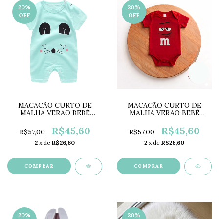
20
%
20
%
OFF
OFF
MACACÃO CURTO DE
MACACÃO CURTO DE
MALHA VERÃO BEBÊ
MALHA VERÃO BEBÊ
LC0116
LC0115 - (cópia)
R$45,60
R$45,60
R$57,00
R$57,00
2
x de
R$26,60
2
x de
R$26,60
COMPRAR
COMPRAR
20
%
20
%