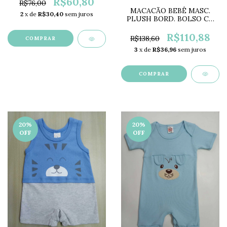
R$60,80
R$76,00
MACACÃO BEBÊ MASC.
2
x de
R$30,40
sem juros
PLUSH BORD. BOLSO C/
CAPUZ MG5744
R$110,88
R$138,60
COMPRAR
3
x de
R$36,96
sem juros
COMPRAR
20
%
20
%
OFF
OFF