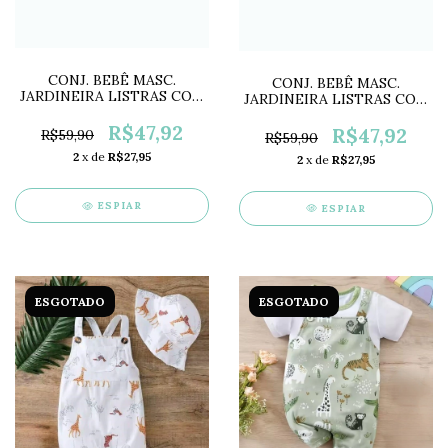
CONJ. BEBÊ MASC.
CONJ. BEBÊ MASC.
JARDINEIRA LISTRAS COM
JARDINEIRA LISTRAS COM
BODY AZUL MF2260
BODY BEGE MF2259
R$47,92
R$47,92
R$59,90
R$59,90
2
x de
R$27,95
2
x de
R$27,95
ESPIAR
ESPIAR
ESGOTADO
ESGOTADO