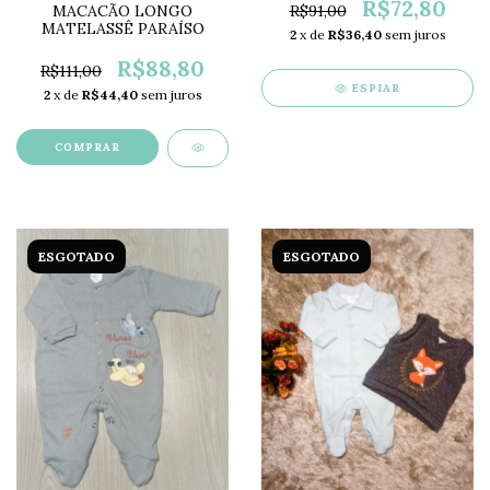
R$72,80
MACACÃO LONGO
R$91,00
MATELASSÊ PARAÍSO
2
x de
R$36,40
sem juros
R$88,80
R$111,00
ESPIAR
2
x de
R$44,40
sem juros
COMPRAR
ESGOTADO
ESGOTADO