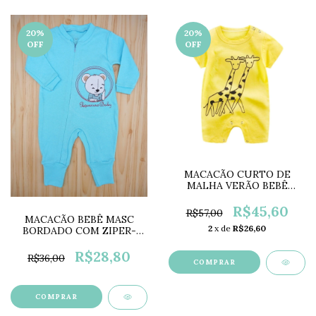
20
%
20
%
OFF
OFF
MACACÃO CURTO DE
MALHA VERÃO BEBÊ
LC0126
R$45,60
R$57,00
MACACÃO BEBÊ MASC
2
x de
R$26,60
BORDADO COM ZIPER-
AZUL CELESTE PB2176D
R$28,80
R$36,00
COMPRAR
COMPRAR