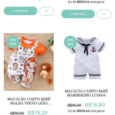
2
x de
R$30,24
sem juros
COMPRAR
COMPRAR
20
%
20
%
OFF
OFF
MACACÃO CURTO BEBÊ
MARINHEIRO LC0604
MACACÃO CURTO BEBÊ
MALHA VERÃO LEÃO
R$76,80
R$96,00
LC0633
2
x de
R$38,40
sem juros
R$79,20
R$99,00