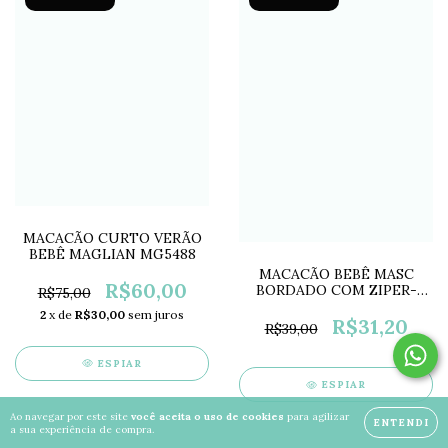
MACACÃO CURTO VERÃO
BEBÊ MAGLIAN MG5488
MACACÃO BEBÊ MASC
R$60,00
BORDADO COM ZIPER-
R$75,00
BRANCO PB2176B
2
x de
R$30,00
sem juros
R$31,20
R$39,00
ESPIAR
ESPIAR
Ao navegar por este site
você aceita o uso de cookies
para agilizar
ENTENDI
a sua experiência de compra.