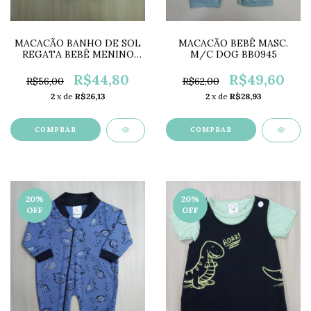
MACACÃO BANHO DE SOL
MACACÃO BEBÊ MASC.
REGATA BEBÊ MENINO
M/C DOG BB0945
TIGRE PT2314
R$44,80
R$49,60
R$56,00
R$62,00
2
x de
R$26,13
2
x de
R$28,93
COMPRAR
COMPRAR
20
%
20
%
OFF
OFF