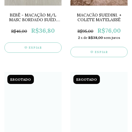
BEBÊ - MACAÇÃO M/L
MACACÃO SUEDINI. +
MASC BORDADO SUED.
COLETE MATELASSÊ
BICHO MOLHADO
BM6902M
R$36,80
R$76,00
R$46,00
R$95,00
2
x de
R$38,00
sem juros
ESPIAR
ESPIAR
ESGOTADO
ESGOTADO