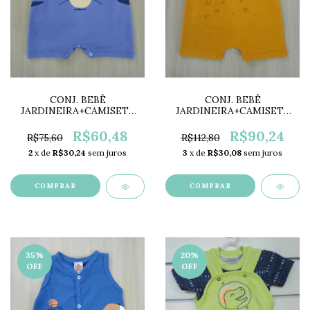
CONJ. BEBÊ
CONJ. BEBÊ
JARDINEIRA+CAMISETA
JARDINEIRA+CAMISETA
TIGRE MF2139A
TIGRE BG2301
R$60,48
R$90,24
R$75,60
R$112,80
2
x de
R$30,24
sem juros
3
x de
R$30,08
sem juros
COMPRAR
COMPRAR
35
%
20
%
OFF
OFF