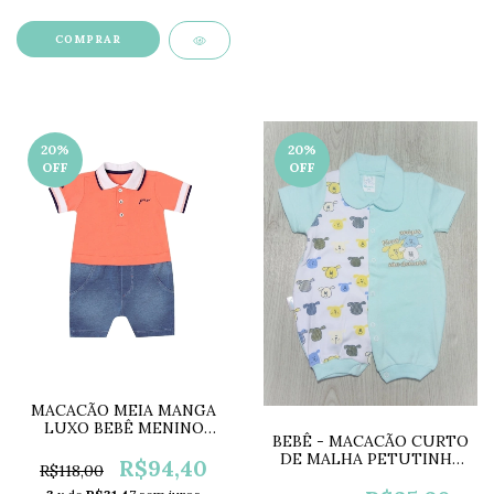
COMPRAR
20
%
20
%
OFF
OFF
MACACÃO MEIA MANGA
LUXO BEBÊ MENINO
BEBÊ - MACACÃO CURTO
PARAÍSO PR10680
DE MALHA PETUTINHA
R$94,40
R$118,00
MASC PT1762A