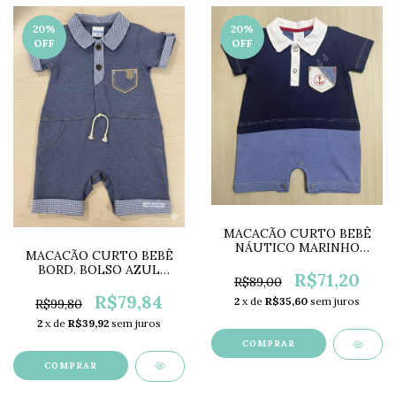
20
%
20
%
OFF
OFF
MACACÃO CURTO BEBÊ
NÁUTICO MARINHO
MACACÃO CURTO BEBÊ
PM0408
BORD. BOLSO AZUL
R$71,20
R$89,00
MG5696
R$79,84
2
x de
R$35,60
sem juros
R$99,80
2
x de
R$39,92
sem juros
COMPRAR
COMPRAR