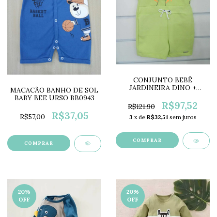
CONJUNTO BEBÊ
JARDINEIRA DINO +
MACACÃO BANHO DE SOL
CAMISETA LB13730
BABY BEE URSO BB0943
R$97,52
R$121,90
R$37,05
R$57,00
3
x de
R$32,51
sem juros
COMPRAR
COMPRAR
20
%
20
%
OFF
OFF