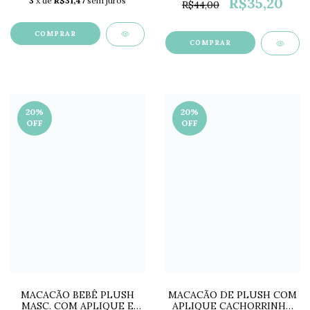
R$35,20
3
x de
R$31,47
sem juros
R$44,00
COMPRAR
COMPRAR
20
%
20
%
OFF
OFF
MACACÃO BEBÊ PLUSH
MACACÃO DE PLUSH COM
MASC. COM APLIQUE E
APLIQUE CACHORRINHO