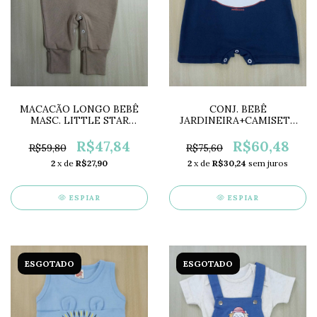
MACACÃO LONGO BEBÊ
CONJ. BEBÊ
MASC. LITTLE STAR
JARDINEIRA+CAMISETA
PT2418
RAPOSA MF2139B
R$47,84
R$60,48
R$59,80
R$75,60
2
x de
R$27,90
2
x de
R$30,24
sem juros
ESPIAR
ESPIAR
ESGOTADO
ESGOTADO