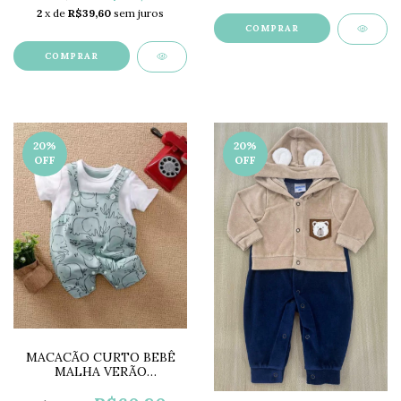
2
x de
R$39,60
sem juros
COMPRAR
COMPRAR
20
%
20
%
OFF
OFF
MACACÃO CURTO BEBÊ
MALHA VERÃO
ELEFANTINHO VERDE
LC0601