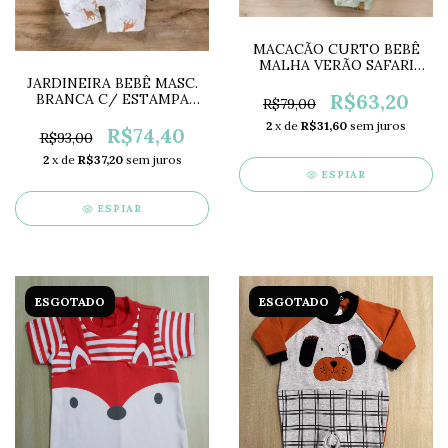
MACACÃO CURTO BEBÊ
MALHA VERÃO SAFARI
LC0543
JARDINEIRA BEBÊ MASC.
R$63,20
BRANCA C/ ESTAMPA
R$79,00
ANIMAIS + CHAPÉU
2
x de
R$31,60
sem juros
LC0631
R$74,40
R$93,00
2
x de
R$37,20
sem juros
ESPIAR
ESPIAR
ESGOTADO
ESGOTADO