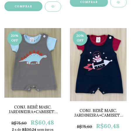
COMPRAR
COMPRAR
20
%
20
%
OFF
OFF
CONJ. BEBÊ MASC.
CONJ. BEBÊ MASC.
JARDINEIRA+CAMISETA
JARDINEIRA+CAMISETA
DINOSSAURO CINZA
FOGUETINHO MARINHO
MF2139E
R$60,48
R$75,60
MF2139D
R$60,48
R$75,60
2
x de
R$30,24
sem juros