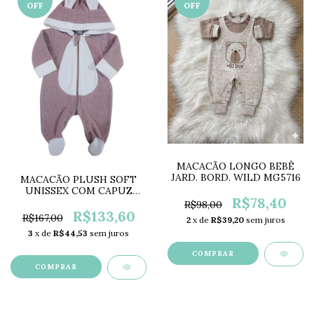
OFF
OFF
MACACÃO LONGO BEBÊ
JARD. BORD. WILD MG5716
MACACÃO PLUSH SOFT
UNISSEX COM CAPUZ
R$78,40
REMOVÍVEL ANJOS BABY
R$98,00
AB2210
R$133,60
R$167,00
2
x de
R$39,20
sem juros
3
x de
R$44,53
sem juros
COMPRAR
COMPRAR