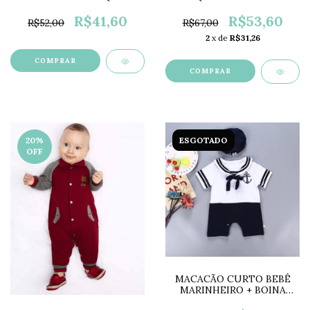
ORELHINHAS PT1828C
PT1855
R$41,60
R$53,60
R$52,00
R$67,00
2
x de
R$31,26
COMPRAR
COMPRAR
20
%
ESGOTADO
OFF
MACACÃO CURTO BEBÊ
MARINHEIRO + BOINA
LC0234