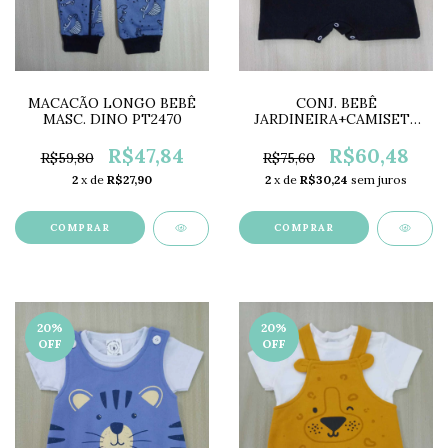
CONJ. BEBÊ
MACACÃO LONGO BEBÊ
JARDINEIRA+CAMISETA
MASC. DINO PT2470
DINO MF2139C
R$60,48
R$47,84
R$75,60
R$59,80
2
x de
R$30,24
sem juros
2
x de
R$27,90
COMPRAR
COMPRAR
20
%
20
%
OFF
OFF