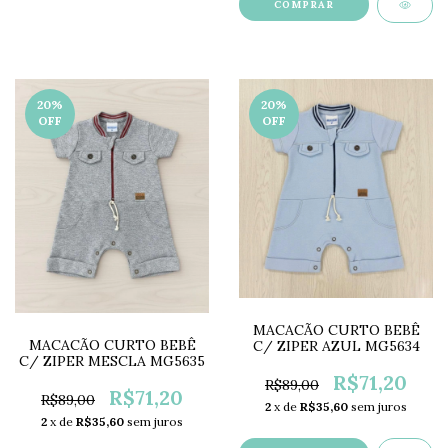
COMPRAR
20
%
20
%
OFF
OFF
MACACÃO CURTO BEBÊ
MACACÃO CURTO BEBÊ
C/ ZIPER AZUL MG5634
C/ ZIPER MESCLA MG5635
R$71,20
R$89,00
R$71,20
R$89,00
2
x de
R$35,60
sem juros
2
x de
R$35,60
sem juros