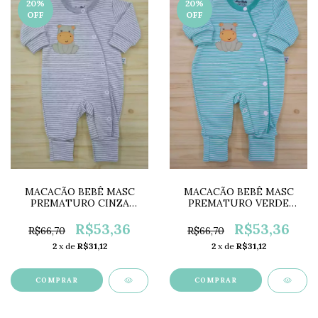
20
%
20
%
OFF
OFF
MACACÃO BEBÊ MASC
MACACÃO BEBÊ MASC
PREMATURO CINZA
PREMATURO VERDE
LK0033B
LK0033A
R$53,36
R$53,36
R$66,70
R$66,70
2
x de
R$31,12
2
x de
R$31,12
COMPRAR
COMPRAR