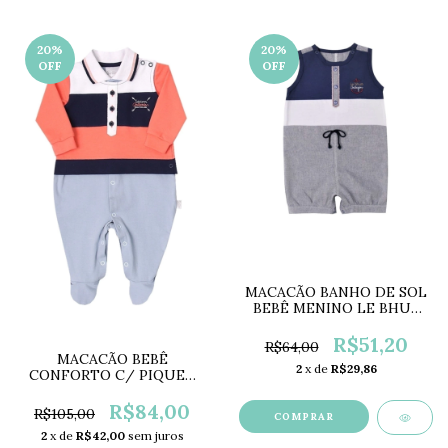
20
%
20
%
OFF
OFF
MACACÃO BANHO DE SOL
BEBÊ MENINO LE BHUÁ
LB295
R$51,20
R$64,00
MACACÃO BEBÊ
2
x de
R$29,86
CONFORTO C/ PIQUET
PARAÍSO PR10795
R$84,00
R$105,00
COMPRAR
2
x de
R$42,00
sem juros