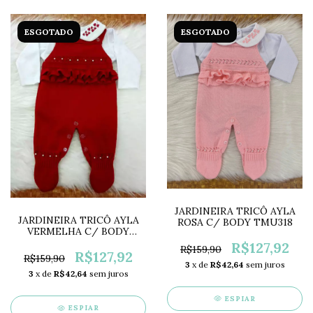
ESGOTADO
ESGOTADO
JARDINEIRA TRICÔ AYLA
JARDINEIRA TRICÔ AYLA
ROSA C/ BODY TMU318
VERMELHA C/ BODY
TMU319
R$127,92
R$159,90
R$127,92
R$159,90
3
x de
R$42,64
sem juros
3
x de
R$42,64
sem juros
ESPIAR
ESPIAR