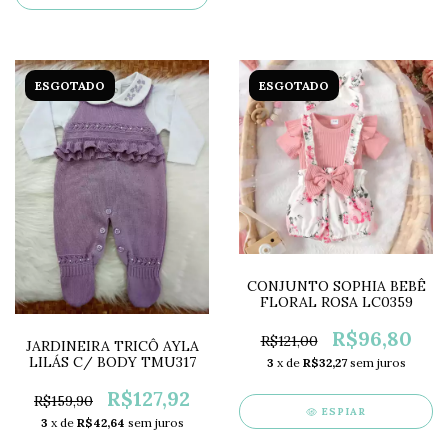
ESGOTADO
ESGOTADO
CONJUNTO SOPHIA BEBÊ
FLORAL ROSA LC0359
R$96,80
R$121,00
JARDINEIRA TRICÔ AYLA
LILÁS C/ BODY TMU317
3
x de
R$32,27
sem juros
R$127,92
R$159,90
ESPIAR
3
x de
R$42,64
sem juros