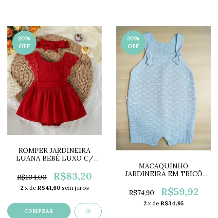
20
%
20
%
OFF
OFF
ROMPER JARDINEIRA
LUANA BEBÊ LUXO C/
RENDA LC0522
MACAQUINHO
JARDINEIRA EM TRICÔ
R$83,20
R$104,00
UNISSEX AZUL FF123413
2
x de
R$41,60
sem juros
R$59,92
R$74,90
2
x de
R$34,95
COMPRAR