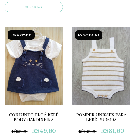
ESPIAR
ESGOTADO
ESGOTADO
CONJUNTO ELOÁ BEBÊ
ROMPER UNISSEX PARA
BODY+JARDINEIRA
BEBÊ RU0619A
FF122415
R$49,60
R$81,60
R$62,00
R$102,00