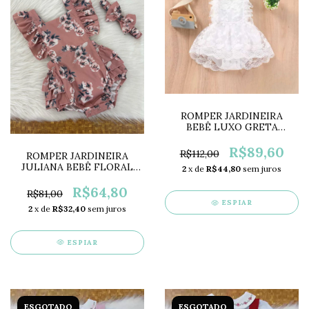
ROMPER JARDINEIRA
BEBÊ LUXO GRETA
RENDADO BRANCO
LC0544
R$89,60
R$112,00
ROMPER JARDINEIRA
JULIANA BEBÊ FLORAL
2
x de
R$44,80
sem juros
ROSÊ LC0562
R$64,80
R$81,00
ESPIAR
2
x de
R$32,40
sem juros
ESPIAR
ESGOTADO
ESGOTADO