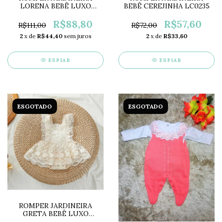
LORENA BEBÊ LUXO
BEBÊ CEREJINHA LC0235
RENDADO LC0278
R$88,80
R$57,60
R$111,00
R$72,00
2
x de
R$44,40
sem juros
2
x de
R$33,60
ESPIAR
ESPIAR
ESGOTADO
ESGOTADO
ROMPER JARDINEIRA
GRETA BEBÊ LUXO
RENDADO LC0277