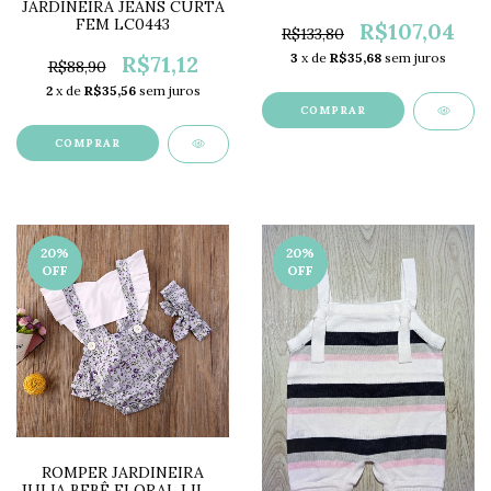
JARDINEIRA JEANS CURTA
LC0430
FEM LC0443
R$107,04
R$133,80
3
x de
R$35,68
sem juros
R$71,12
R$88,90
2
x de
R$35,56
sem juros
COMPRAR
COMPRAR
20
%
20
%
OFF
OFF
ROMPER JARDINEIRA
JULIA BEBÊ FLORAL LILÁS