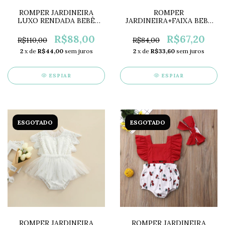
ROMPER JARDINEIRA
ROMPER
LUXO RENDADA BEBÊ
JARDINEIRA+FAIXA BEBÊ
MENINA LC0048
MENINA ROSÊ POÁ
LC0047
R$88,00
R$67,20
R$110,00
R$84,00
2
x de
R$44,00
sem juros
2
x de
R$33,60
sem juros
ESPIAR
ESPIAR
ESGOTADO
ESGOTADO
ROMPER JARDINEIRA
ROMPER JARDINEIRA