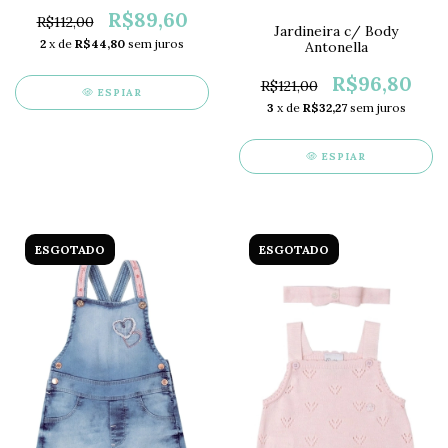
R$89,60
R$112,00
Jardineira c/ Body
2
x de
R$44,80
sem juros
Antonella
R$96,80
R$121,00
ESPIAR
3
x de
R$32,27
sem juros
ESPIAR
ESGOTADO
ESGOTADO