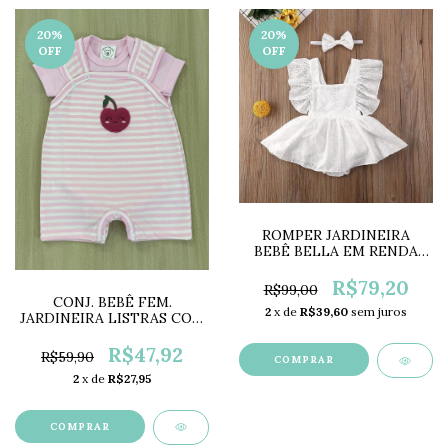
20
%
20
%
OFF
OFF
ROMPER JARDINEIRA
BEBÊ BELLA EM RENDA
LESE + FAIXA LAÇO
BRANCO LC0632
R$79,20
R$99,00
CONJ. BEBÊ FEM.
2
x de
R$39,60
sem juros
JARDINEIRA LISTRAS COM
BODY ROSA MF2257
R$47,92
R$59,90
COMPRAR
2
x de
R$27,95
COMPRAR