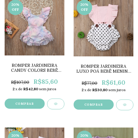
20
%
20
%
OFF
OFF
ROMPER JARDINEIRA
ROMPER JARDINEIRA
CANDY COLORS BEBÊ
LUXO POÁ BEBÊ MENINA
MENINA LC0049
LC0052
R$85,60
R$61,60
R$107,00
R$77,00
2
x de
R$42,80
sem juros
2
x de
R$30,80
sem juros
COMPRAR
COMPRAR
20
%
20
%