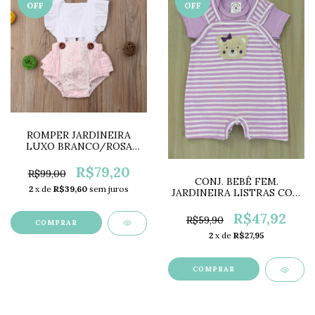
OFF
OFF
ROMPER JARDINEIRA
LUXO BRANCO/ROSA
BEBÊ MENINA LC0053
R$79,20
R$99,00
CONJ. BEBÊ FEM.
2
x de
R$39,60
sem juros
JARDINEIRA LISTRAS COM
BODY LILÁS MF2258
R$47,92
R$59,90
COMPRAR
2
x de
R$27,95
COMPRAR