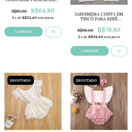
LC0231
R$64,80
R$81,00
JARDINEIRA CURTA EM
2
x de
R$32,40
sem juros
TRICÔ PARA BEBÊ
RU1906C
R$76,80
R$96,00
COMPRAR
2
x de
R$38,40
sem juros
COMPRAR
ESGOTADO
ESGOTADO