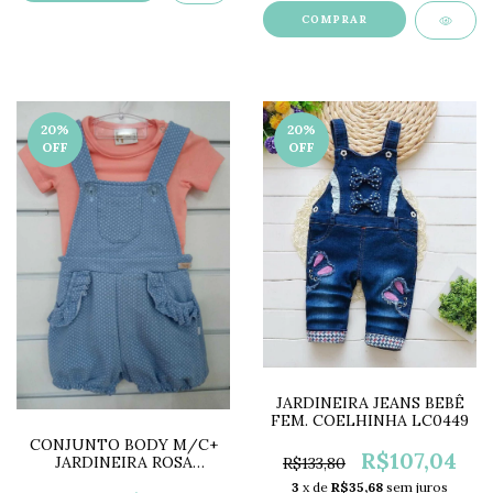
COMPRAR
20
%
20
%
OFF
OFF
JARDINEIRA JEANS BEBÊ
FEM. COELHINHA LC0449
CONJUNTO BODY M/C+
R$107,04
JARDINEIRA ROSA
R$133,80
HG20220
3
x de
R$35,68
sem juros