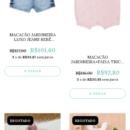
MACACÃO JARDINEIRA
LUXO JEANS BEBÊ
MENINA PARAÍSO PR10729
R$101,60
R$127,00
MACACÃO
3
x de
R$33,87
sem juros
JARDINEIRA+FAIXA TRICÔ
BEBÊ MENINA PARAÍSO
PR10740
R$92,80
ESPIAR
R$116,00
3
x de
R$30,93
sem juros
ESPIAR
ESGOTADO
ESGOTADO