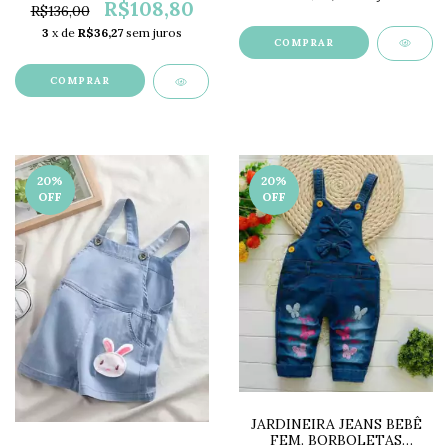
R$108,80
R$136,00
3
x de
R$36,27
sem juros
COMPRAR
COMPRAR
20
%
20
%
OFF
OFF
JARDINEIRA JEANS BEBÊ
FEM. BORBOLETAS