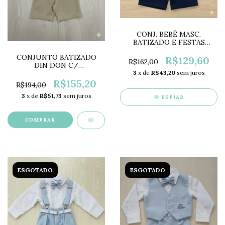
CONJ. BEBÊ MASC.
BATIZADO E FESTAS
MARINHO LK0931
CONJUNTO BATIZADO
R$129,60
R$162,00
DIN DON C/
SUSPENSÓRIO E BOLSO
3
x de
R$43,20
sem juros
DD4306
R$155,20
R$194,00
3
x de
R$51,73
sem juros
ESPIAR
COMPRAR
ESGOTADO
ESGOTADO