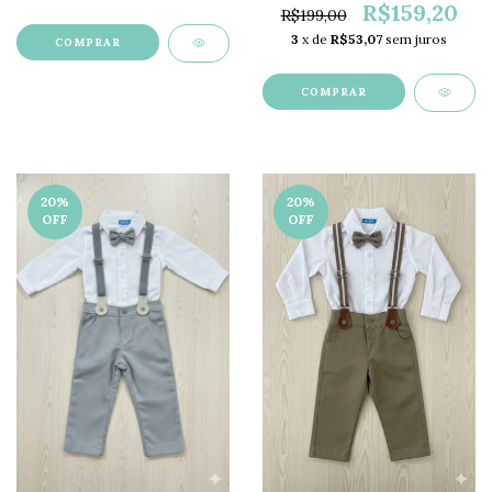
R$159,20
R$199,00
3
x de
R$53,07
sem juros
COMPRAR
COMPRAR
20
%
20
%
OFF
OFF