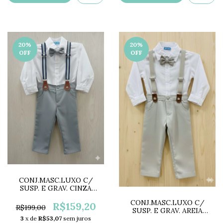
20
%
20
%
OFF
OFF
CONJ.MASC.LUXO C/
SUSP. E GRAV. CINZA
DD3266A
CONJ.MASC.LUXO C/
R$159,20
R$199,00
SUSP. E GRAV. AREIA
DD3194
3
x de
R$53,07
sem juros