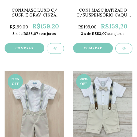
CONJ.MASC.LUXO C/
CONJ.MASC.BATIZADO
SUSP. E GRAV. CINZA
C/SUSPENSÓRIO CAQUI
DD3266
DD4115
R$159,20
R$159,20
R$199,00
R$199,00
3
x de
R$53,07
sem juros
3
x de
R$53,07
sem juros
COMPRAR
COMPRAR
20
%
20
%
OFF
OFF