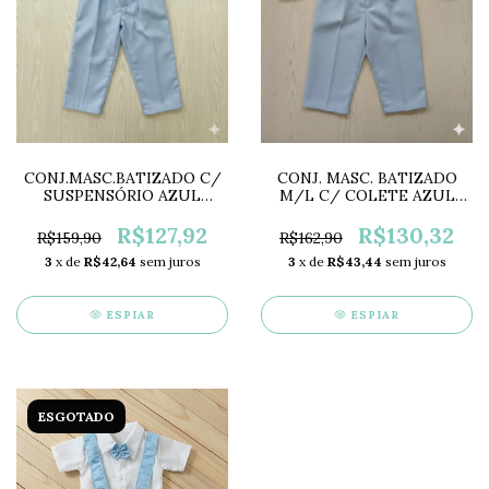
CONJ.MASC.BATIZADO C/
CONJ. MASC. BATIZADO
SUSPENSÓRIO AZUL
M/L C/ COLETE AZUL
WK0106
WK0101
R$127,92
R$130,32
R$159,90
R$162,90
3
x de
R$42,64
sem juros
3
x de
R$43,44
sem juros
ESPIAR
ESPIAR
ESGOTADO