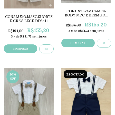
CONJ. SYLVAZ CAMISA
BODY M/C E BERMUDA
CONJ.LUXO.MASC.SHORTS
SY2181
E GRAV. BEGE DD3411
R$155,20
R$194,00
R$155,20
R$194,00
3
x de
R$51,73
sem juros
3
x de
R$51,73
sem juros
COMPRAR
COMPRAR
20
%
ESGOTADO
OFF