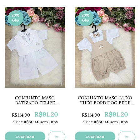
20
%
20
%
OFF
OFF
CONJUNTO MASC.
CONJUNTO MASC. LUXO
BATIZADO FELIPE
THÉO BORD.DOG BEGE
BRANCO DROP2133
DROP2134
R$91,20
R$91,20
R$114,00
R$114,00
3
x de
R$30,40
sem juros
3
x de
R$30,40
sem juros
COMPRAR
COMPRAR