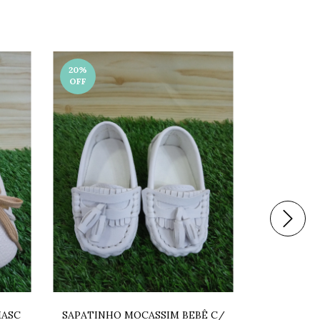
20
%
20
%
OFF
OFF
MASC
SAPATINHO MOCASSIM BEBÊ C/
SAPATINH