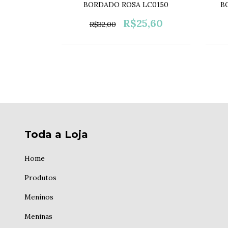
BORDADO ROSA LC0150
B
9,20
R$25,60
R$32,00
Toda a Loja
Home
Produtos
Meninos
Meninas