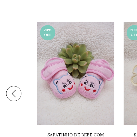
20
%
20
OFF
OF
BORRACHADA
68A
SAPATINHO DE BEBÊ COM
S