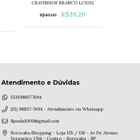
CRAVINHOS BRANCO LC0315
CRAVIN
R$39,20
R$49,00
R$49
Atendimento e Dúvidas
5515988377694
(15) 98837-7694 - Atendimento via Whatsapp
llpaula1000@gmail.com
Sorocaba Shopping - Loja 135 / 136 - Av Dr Afonso
Vergueiro 1766 - Centro - Sorocaba - SP