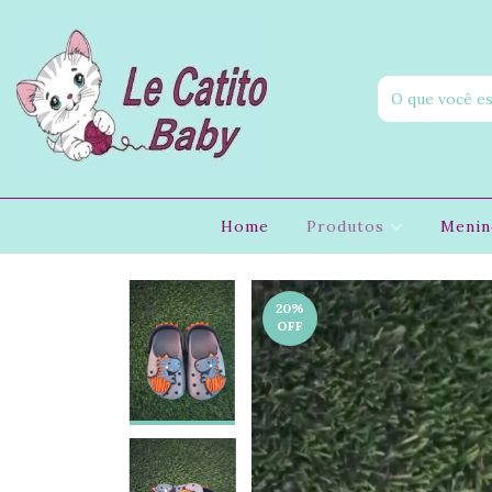
Home
Produtos
Meni
20
%
OFF