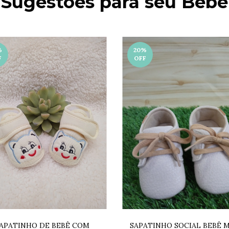
Sugestões para seu Bebê
%
20
%
F
OFF
SAPATINHO SOCIAL BEBÊ 
APATINHO DE BEBÊ COM