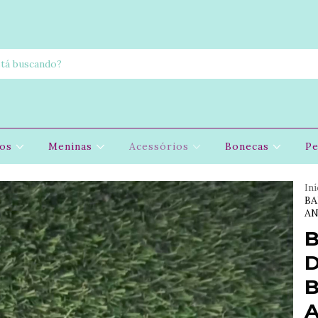
nos
Meninas
Acessórios
Bonecas
Pe
Iní
BA
AN
B