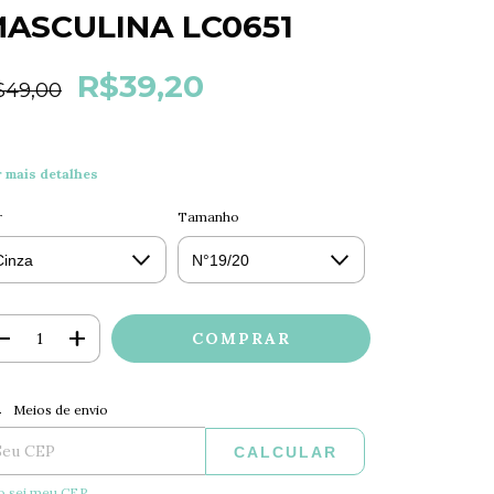
ASCULINA LC0651
R$39,20
$49,00
r mais detalhes
r
Tamanho
ALTERAR CEP
regas para o CEP:
Meios de envio
CALCULAR
o sei meu CEP