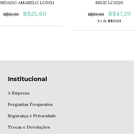
BEGE LC0320
ORDADO AMARELO LC0151
R$47,20
R$25,60
R$59,00
R$32,00
2
x de
R$27,53
Institucional
A Empresa
Perguntas Frequentes
Segurança e Privacidade
Trocas e Devoluções