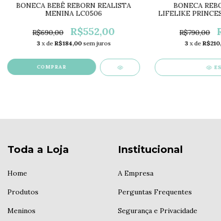
BONECA BEBÊ REBORN REALISTA
BONECA REBO
MENINA LC0506
LIFELIKE PRINCE
55CM 
R$552,00
R$690,00
R$790,00
3
x de
R$184,00
sem juros
3
x de
R$210
E
Toda a Loja
Institucional
Home
A Empresa
Produtos
Perguntas Frequentes
Meninos
Segurança e Privacidade