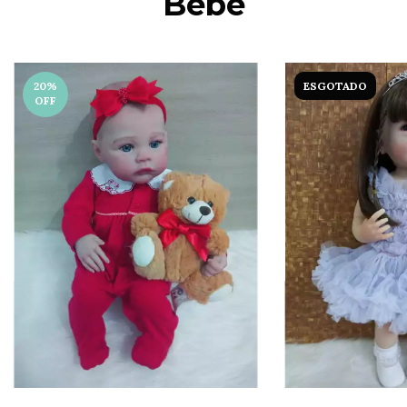
Bebê
20
%
ESGOTADO
OFF