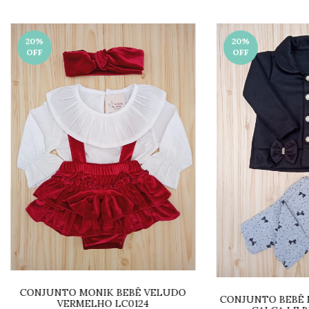
20
%
20
%
OFF
OFF
CONJUNTO MONIK BEBÊ VELUDO
CONJUNTO BEBÊ 
VERMELHO LC0124