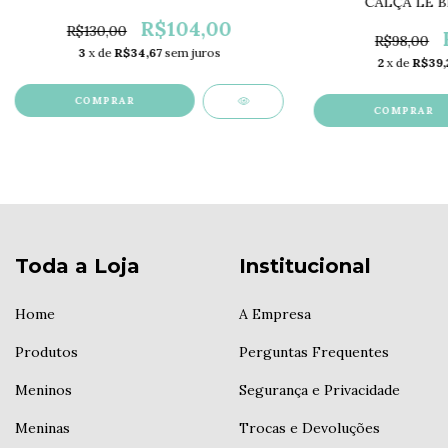
CALÇA LE B
R$104,00
R$130,00
R$98,00
3
x de
R$34,67
sem juros
2
x de
R$39,
COMPRAR
COMPRAR
Toda a Loja
Institucional
Home
A Empresa
Produtos
Perguntas Frequentes
Meninos
Segurança e Privacidade
Meninas
Trocas e Devoluções