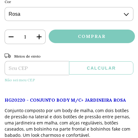
Cor
ALTERAR CEP
Entregas para o CEP:
Meios de envio
CALCULAR
Não sei meu CEP
HG20220
-
CONJUNTO BODY M/C+ JARDINEIRA ROSA
Conjunto composto por um body de malha, com dois botões
de pressão na lateral e dois botões de pressão entre pernas,
uma jardineira em malha, com alças reguláveis, botões
caseados, um bolsinho na parte frontal e bolsinhos fake com
babado. Um look charmoso e confortável.