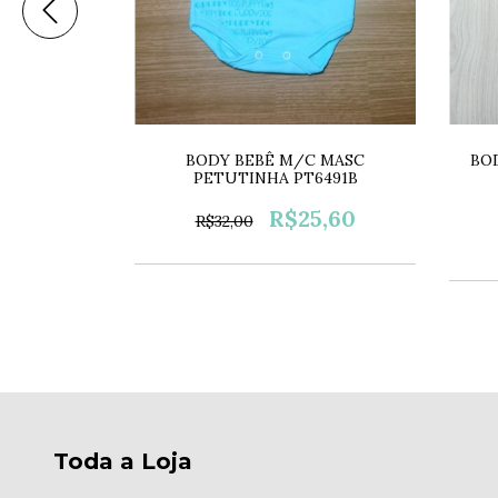
C MASC
BODY BEBÊ M/C MASC
BO
6526C
PETUTINHA PT6491B
6,00
R$25,60
R$32,00
Toda a Loja