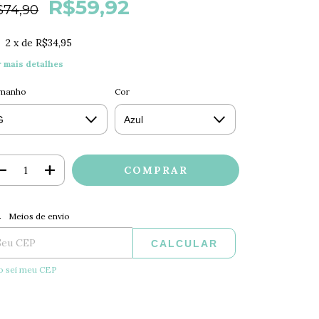
R$59,92
$74,90
2
x de
R$34,95
r mais detalhes
manho
Cor
ALTERAR CEP
regas para o CEP:
Meios de envio
CALCULAR
o sei meu CEP