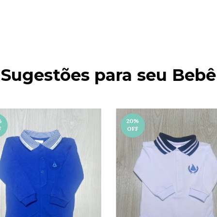
Sugestões para seu Bebê
%
20
%
F
OFF