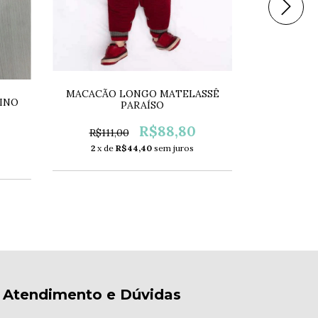
MACACÃO LONGO MATELASSÊ
SAÍDA MAT
INO
PARAÍSO
FOFI
R$88,80
R$111,00
R$258,
2
x de
R$44,40
sem juros
3
x de
Atendimento e Dúvidas