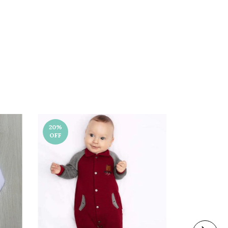
20
%
20
%
OFF
OFF