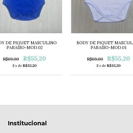
DY DE PIQUET MASCULINO
BODY DE PIQUET MASCUL
PARAÍSO-MOD.02
PARAÍSO-MOD.01
R$55,20
R$55,20
R$69,00
R$69,00
2
x de
R$32,20
2
x de
R$32,20
Institucional