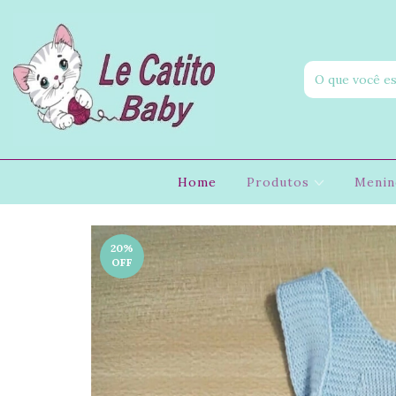
Home
Produtos
Meni
20
%
OFF