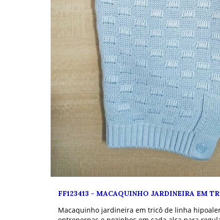
FF123413
-
MACAQUINHO JARDINEIRA EM TR
Macaquinho jardineira em tricô de linha hipoaler
entrepernas e nozinhos em cada alça para regula