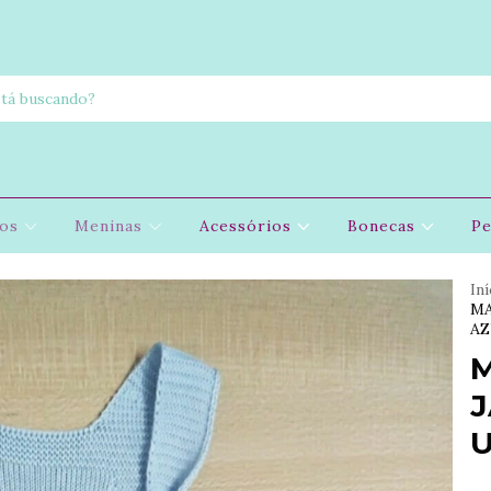
nos
Meninas
Acessórios
Bonecas
Pe
Iní
MA
AZ
J
U