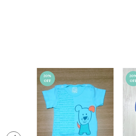
20
%
20
OFF
OF