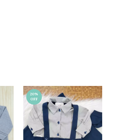
20
%
20
%
OFF
OFF