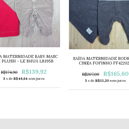
A MATERNIDADE BABY MASC
SAÍDA MATERNIDADE ROD
 PLUSH - LE BHUÁ LB195B
CINZA FOFINHO FF4220
R$139,92
R$174,90
R$165,60
R$207,00
3
x de
R$46,64
sem juros
3
x de
R$55,20
sem juros