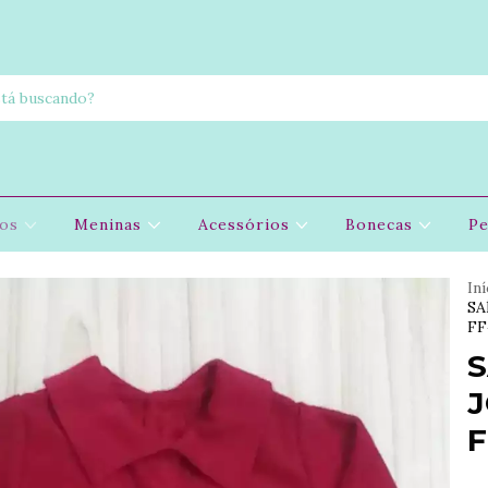
nos
Meninas
Acessórios
Bonecas
Pe
Iní
SA
FF
S
F