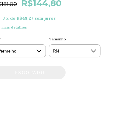
R$144,80
181,00
3
x de
R$48,27
sem juros
r mais detalhes
r
Tamanho