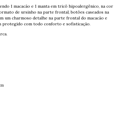
ndo 1 macacão e 1 manta em tricô hipoalergênico, na cor
ormato de ursinho na parte frontal, botões caseados na
om um charmoso detalhe na parte frontal do macacão e
em protegido com todo conforto e sofisticação.
arca.
0cm