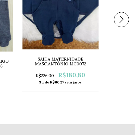
CONJUNTO 
SAÍDA MATERNIDADE
E MANT
RIGO
MASC.ANTÔNIO MC0072
26
R$225,
R$180,80
R$226,00
3
x de
3
x de
R$60,27
sem juros