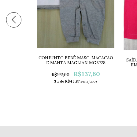
C. MACACÃO
CONJUNTO BEBÊ MASC. MACACÃO
N MG5589
SAÍD
E MANTA MAGLIAN MG5728
EM
40,00
R$137,60
R$172,00
 juros
3
x de
R$45,87
sem juros