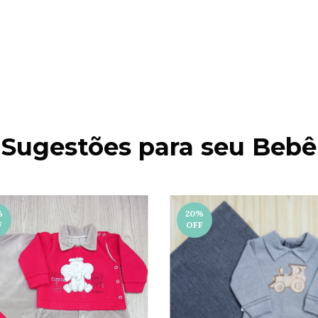
Sugestões para seu Bebê
%
20
%
F
OFF